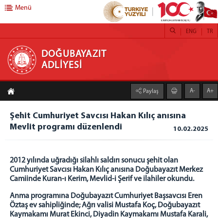
Menü
ENG
TR
DOĞUBAYAZIT ADLİYESİ
DOĞUBAYAZIT
ADLİYESİ
ANASAYFA
A-
A+
Paylaş
ADLİYEMİZ
Doğubayazıt Adliyesi
Şehit Cumhuriyet Savcısı Hakan Kılıç anısına
Mevlit programı düzenlendi
Şehit Cumhuriyet Savcısı Hakan Kılıç Köşesi
10.02.2025
İcra Müdürlüğü
Mülhakat Adliyesi
2012 yılında uğradığı silahlı saldırı sonucu şehit olan
Diyadin Adliyesi
Cumhuriyet Savcısı Hakan Kılıç anısına Doğubayazıt Merkez
Camiinde Kuran-ı Kerim, Mevlid-i Şerif ve ilahiler okundu.
Diyadin Adliyesi Cumhuriyet Başsavcılığı ve
Mahkemeler
Anma programına Doğubayazıt Cumhuriyet Başsavcısı Eren
Diyadin Adliyesi Resim Galerisi
Öztaş ev sahipliğinde; Ağrı valisi Mustafa Koç, Doğubayazıt
Kaymakamı Murat Ekinci, Diyadin Kaymakamı Mustafa Karali,