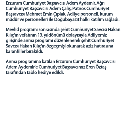
Denetimli Serbestlik Müdürlüğü
Erzurum Cumhuriyet Başsavcısı Adem Aydemir, Ağrı
Ceza İnfaz Kurumlarımız
Cumhuriyet Başsavcısı Adem Çalış, Patnos Cumhuriyet
Başsavcısı Mehmet Emin Çıplak, Adliye personeli, kurum
Doğubayazıt T Tipi Kapalı ve Açık Ceza İnfaz
müdür ve personelleri ile Doğubayazıt halkı katılım sağladı.
Kurumu
Adli Destek ve Mağdur Hizmetleri Müdürlüğü
Mevlid programı sonrasında şehit Cumhuriyet Savcısı Hakan
Kılıç'ın vefatının 13. yıldönümü dolayısıyla Adliyemiz
Faaliyet Raporları
girişinde anma programı düzenlenerek şehit Cumhuriyet
Savcısı Hakan Kılıç'ın özgeçmişi okunarak aziz hatırasına
BAŞSAVCILIK
karanfiller bırakıldı.
Cumhuriyet Başsavcısı
Anma programına katılan Erzurum Cumhuriyet Başsavcısı
Cumhuriyet Savcıları
Adem Aydemir'e Cumhuriyet Başsavcımız Eren Öztaş
C.Başsavcılığı Birimleri
tarafından tablo hediye edildi.
KOMİSYON
MAHKEMELER
İLETİŞİM