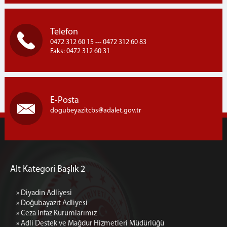
Telefon
0472 312 60 15 --- 0472 312 60 83
Faks: 0472 312 60 31
E-Posta
dogubeyazitcbs
adalet.gov.tr
Alt Kategori Başlık 2
» Diyadin Adliyesi
» Doğubayazıt Adliyesi
» Ceza İnfaz Kurumlarımız
» Adli Destek ve Mağdur Hizmetleri Müdürlüğü