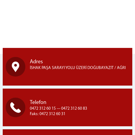
Denetimli Serbestlik Müdürlüğü
Ceza İnfaz Kurumlarımız
Doğubayazıt T Tipi Kapalı ve Açık Ceza İnfaz
Kurumu
Adli Destek ve Mağdur Hizmetleri Müdürlüğü
Faaliyet Raporları
BAŞSAVCILIK
Cumhuriyet Başsavcısı
Adres
Cumhuriyet Savcıları
İSHAK PAŞA SARAYI YOLU ÜZERİ DOĞUBAYAZIT / AĞRI
C.Başsavcılığı Birimleri
KOMİSYON
MAHKEMELER
Telefon
İLETİŞİM
0472 312 60 15 --- 0472 312 60 83
Faks: 0472 312 60 31