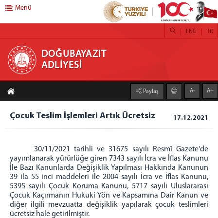
Menü
ENG
TR
DOĞUBAYAZIT ADLİYESİ
DOĞUBAYAZIT
ADLİYESİ
ANASAYFA
A-
A+
Paylaş
ADLİYEMİZ
Doğubayazıt Adliyesi
Çocuk Teslim İşlemleri Artık Ücretsiz
17.12.2021
Şehit Cumhuriyet Savcısı Hakan Kılıç Köşesi
İcra Müdürlüğü
30/11/2021 tarihli ve 31675 sayılı Resmî Gazete'de
Mülhakat Adliyesi
yayımlanarak yürürlüğe giren 7343 sayılı İcra ve İflas Kanunu
İle Bazı Kanunlarda Değişiklik Yapılması Hakkında Kanunun
Diyadin Adliyesi
39 ila 55 inci maddeleri ile 2004 sayılı İcra ve İflas Kanunu,
Diyadin Adliyesi Cumhuriyet Başsavcılığı ve
5395 sayılı Çocuk Koruma Kanunu, 5717 sayılı Uluslararası
Mahkemeler
Çocuk Kaçırmanın Hukuki Yön ve Kapsamına Dair Kanun ve
diğer ilgili mevzuatta değişiklik yapılarak çocuk teslimleri
Diyadin Adliyesi Resim Galerisi
ücretsiz hale getirilmiştir.