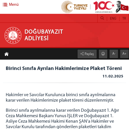
Menü
ENG
TR
DOĞUBAYAZIT ADLİYESİ
DOĞUBAYAZIT
ADLİYESİ
ANASAYFA
A-
A+
Paylaş
ADLİYEMİZ
Doğubayazıt Adliyesi
Birinci Sınıfa Ayrılan Hakimlerimize Plaket Töreni
Şehit Cumhuriyet Savcısı Hakan Kılıç Köşesi
11.02.2025
İcra Müdürlüğü
Mülhakat Adliyesi
Hakimler ve Savcılar Kurulunca birinci sınıfa ayrılmalarına
Diyadin Adliyesi
karar verilen Hakimlerimize plaket töreni düzenlenmiştir.
Diyadin Adliyesi Cumhuriyet Başsavcılığı ve
Birinci sınıfa ayrılmalarına karar verilen Doğubayazıt 1. Ağır
Mahkemeler
Ceza Mahkemesi Başkanı Yunus İŞLER ve Doğubayazıt 1.
Diyadin Adliyesi Resim Galerisi
Asliye Ceza Mahkemesi Hakimi Kenan ŞAN'a Hakimler ve
Savcılar Kurulu tarafından gönderilen plaketleri takdim