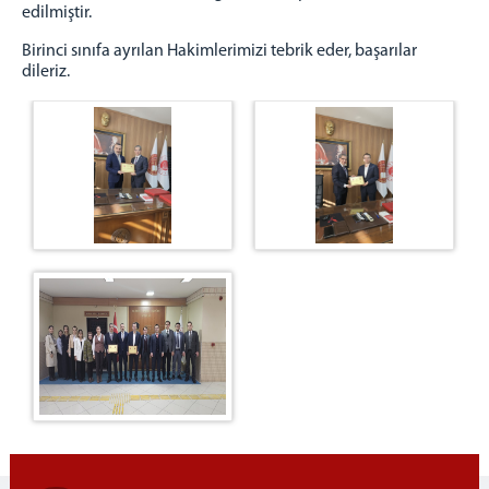
Denetimli Serbestlik Müdürlüğü
edilmiştir.
Ceza İnfaz Kurumlarımız
Birinci sınıfa ayrılan Hakimlerimizi tebrik eder, başarılar
Doğubayazıt T Tipi Kapalı ve Açık Ceza İnfaz
dileriz.
Kurumu
Adli Destek ve Mağdur Hizmetleri Müdürlüğü
Faaliyet Raporları
BAŞSAVCILIK
Cumhuriyet Başsavcısı
Cumhuriyet Savcıları
C.Başsavcılığı Birimleri
KOMİSYON
MAHKEMELER
İLETİŞİM