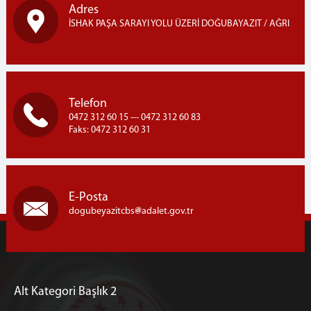
Adres
İSHAK PAŞA SARAYI YOLU ÜZERİ DOĞUBAYAZIT / AĞRI
Telefon
0472 312 60 15 --- 0472 312 60 83
Faks: 0472 312 60 31
E-Posta
dogubeyazitcbs
adalet.gov.tr
Alt Kategori Başlık 2