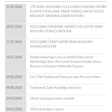
Denetimli Serbestlik Müdürlüğü
31.07.2026
Ceza İnfaz Kurumlarımız
CTE BÜRO PERSONELİ (CEZA İNFAZ KURUMU KÂTİBİ)
KLAVYE UYGULAMA SINAVI SONUÇLARI İLE SÖZLÜ
Doğubayazıt T Tipi Kapalı ve Açık Ceza İnfaz
MÜLAKAT SINAVINA İLİŞKİN DUYURU
Kurumu
Adli Destek ve Mağdur Hizmetleri Müdürlüğü
20.07.2026
SÖZLEŞMELİ MÜBAŞİR, HİZMETLİ VE ŞOFÖR SINAV
BAŞVURU SONUÇLARI İLANI
Faaliyet Raporları
BAŞSAVCILIK
17.07.2026
SÖZLEŞMELİ ZABIT KATİBİ SINAV BAŞVURU
SONUÇLARI İLANI
Cumhuriyet Başsavcısı
Cumhuriyet Savcıları
10.07.2026
Adalet Bakanlığı Ceza ve Tevkif Evleri Genel
Müdürlüğü Büro Personeli (Cezaevi Katibi) Sınav
C.Başsavcılığı Birimleri
Başvuru Sonuçları Hakkında Duyuru
KOMİSYON
09.06.2026
Cte 5766 Sözleşmeli Pozisyon İçin Personel Alımı
MAHKEMELER
09.06.2026
Sözleşmeli Zabıt Katipliği alımı ilanı
İLETİŞİM
24.03.2026
Ulusal staj başvuruları uzatıldı
04.03.2026
2025 yılı faaliyet raporu