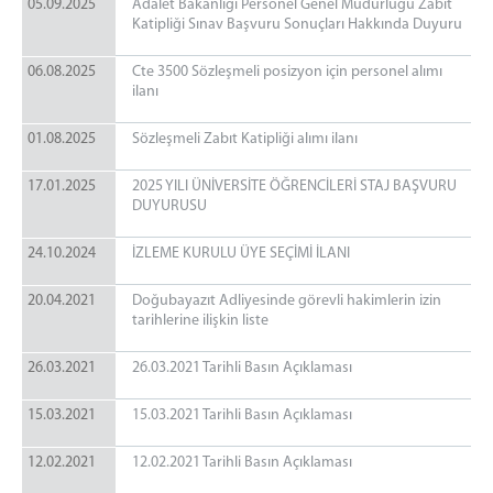
05.09.2025
Adalet Bakanlığı Personel Genel Müdürlüğü Zabit
Katipliği Sınav Başvuru Sonuçları Hakkında Duyuru
06.08.2025
Cte 3500 Sözleşmeli posizyon için personel alımı
ilanı
01.08.2025
Sözleşmeli Zabıt Katipliği alımı ilanı
17.01.2025
2025 YILI ÜNİVERSİTE ÖĞRENCİLERİ STAJ BAŞVURU
DUYURUSU
24.10.2024
İZLEME KURULU ÜYE SEÇİMİ İLANI
20.04.2021
Doğubayazıt Adliyesinde görevli hakimlerin izin
tarihlerine ilişkin liste
26.03.2021
26.03.2021 Tarihli Basın Açıklaması
15.03.2021
15.03.2021 Tarihli Basın Açıklaması
12.02.2021
12.02.2021 Tarihli Basın Açıklaması