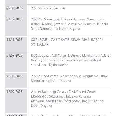
02.03.2026
2026 yılı staj duyurusu
01.12.2025
2025 Yılı Sözleşmeli İnfaz ve Koruma Memurluğu
(Erkek, Kadın), Şoförlük, Aşçılık ve Hemşirelik Sözlü
Sınav Sonuçlarına İlişkin Duyuru
14.11.2025
SÖZLEŞMELİ ZABIT KATİBİ SINAVI NİHAİ BAŞARI
SONUÇLARI
29.09.2025
Doğubayazıt Adli Yargı İlk Derece Mahkemesi Adalet
Komisyonu tarafından yapılacak olan mülakat
sınavlarına ilişkin listeler
22.09.2025
2025 Yılı Sözleşmeli Zabıt Katipliği Uygulama Sınav
Sonuçlarına İlişkin Duyuru
12.09.2025
Adalet Bakanlığı Ceza ve Tevkifevleri Genel
Müdürlüğü Sözleşmeli İnfaz ve Koruma
Memuru(Kadın-Erkek-Aşçı-Şoför) Başvurularına
İlişkin Duyuru